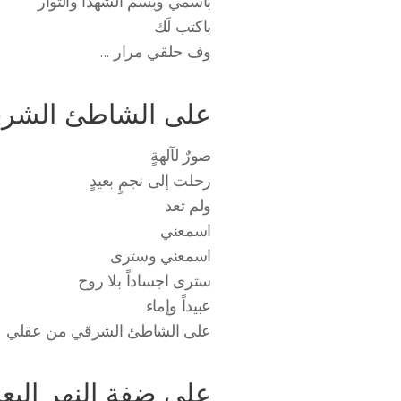
باسمي وبسم الشهدا والثوار
باكتب لَك
... وف حلقي مرار
على الشاطئ الشر
صورٌ لآلهةٍ
رحلت إلى نجمٍ بعيدٍ
ولم تعد
اسمعني
اسمعني وسترى
سترى اجساداً بلا روح
عبيداً وإماء
على الشاطئ الشرقي من عقلي
على ضفة النهر البعي