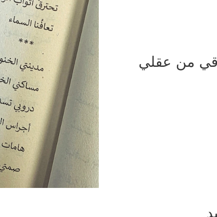
قي من عقلي
د