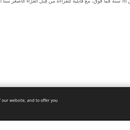
بالشعر
 our website, and to offer you
Powered by
Webnode
Cookies
Ge
ite was made with Webnode.
Create your own
for free today!