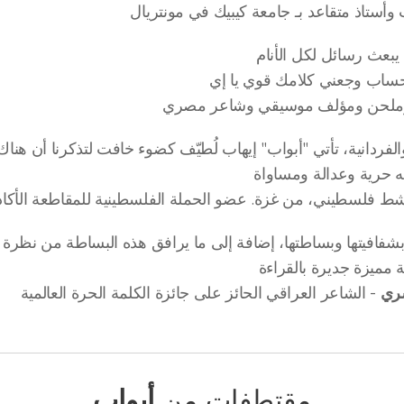
وأستاذ متقاعد بـ جامعة كيبيك في مونتريال
يبعث رسائل لكل الأنام
ساب وجعني كلامك قوي يا إي
ملحن ومؤلف موسيقي وشاعر مصري
الفردانية، تأتي "أبواب" إيهاب لُطيّف كضوء خافت لتذكرنا أن هناك
ه حرية وعدالة ومساواة
شط فلسطيني، من غزة. عضو الحملة الفلسطينية للمقاطعة الأكاديم
 بشفافيتها وبساطتها، إضافة إلى ما يرافق هذه البساطة من نظرة 
بة مميزة جديرة بالقراءة
سري
- الشاعر العراقي الحائز على جائزة الكلمة الحرة العالمية
مقتطفات من
أبواب