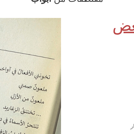
بعض
ر