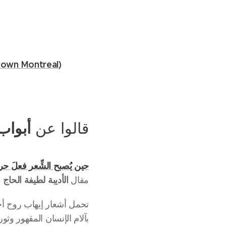
own Montreal)
قالوا عن
أبواب
حين يُصبح الشِّعر فعلَ حري
الأديبة
لطيفة الحاج 
مقال
تحمل أشعار إيهاب روح أح
بآلام الإنسان المقهور وثو