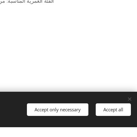
الفئة العمرية المناسبة: من 16 سنة فما فوق، مع قابلية للقراءة من قِبل القرّاء الأصغر سنًا المهتمين 
Accept only necessary
Accept all
t started