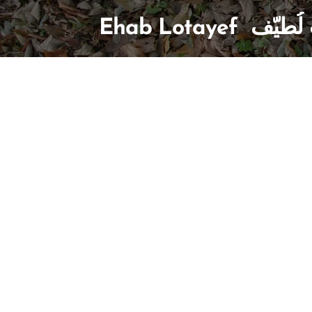
E إيهاب لُطيّف